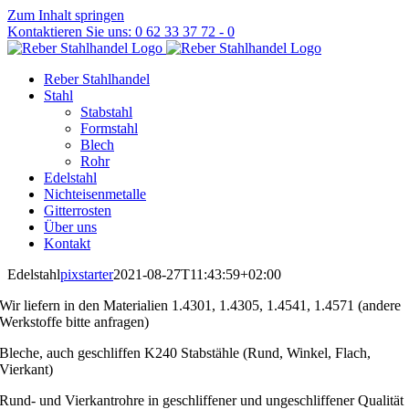
Zum Inhalt springen
Kontaktieren Sie uns: 0 62 33 37 72 - 0
Reber Stahlhandel
Stahl
Stabstahl
Formstahl
Blech
Rohr
Edelstahl
Nichteisenmetalle
Gitterrosten
Über uns
Kontakt
Edelstahl
pixstarter
2021-08-27T11:43:59+02:00
Wir liefern in den Materialien 1.4301, 1.4305, 1.4541, 1.4571 (andere
Werkstoffe bitte anfragen)
Bleche, auch geschliffen K240 Stabstähle (Rund, Winkel, Flach,
Vierkant)
Rund- und Vierkantrohre in geschliffener und ungeschliffener Qualität