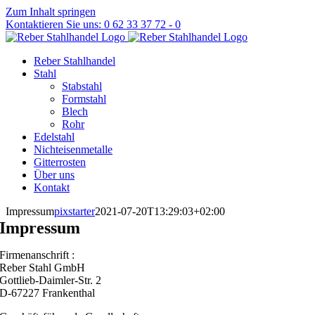
Zum Inhalt springen
Kontaktieren Sie uns: 0 62 33 37 72 - 0
Reber Stahlhandel
Stahl
Stabstahl
Formstahl
Blech
Rohr
Edelstahl
Nichteisenmetalle
Gitterrosten
Über uns
Kontakt
Impressum
pixstarter
2021-07-20T13:29:03+02:00
Impressum
Firmenanschrift :
Reber Stahl GmbH
Gottlieb-Daimler-Str. 2
D-67227 Frankenthal