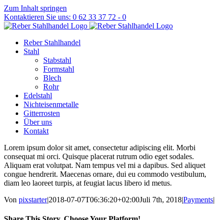
Zum Inhalt springen
Kontaktieren Sie uns: 0 62 33 37 72 - 0
Reber Stahlhandel
Stahl
Stabstahl
Formstahl
Blech
Rohr
Edelstahl
Nichteisenmetalle
Gitterrosten
Über uns
Kontakt
Lorem ipsum dolor sit amet, consectetur adipiscing elit. Morbi
consequat mi orci. Quisque placerat rutrum odio eget sodales.
Aliquam erat volutpat. Nam tempus vel mi a dapibus. Sed aliquet
congue hendrerit. Maecenas ornare, dui eu commodo vestibulum,
diam leo laoreet turpis, at feugiat lacus libero id metus.
Von
pixstarter
|
2018-07-07T06:36:20+02:00
Juli 7th, 2018
|
Payments
|
Share This Story, Choose Your Platform!